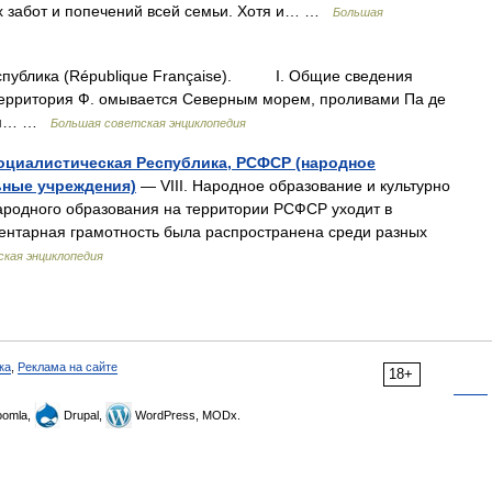
ых забот и попечений всей семьи. Хотя и… …
Большая
публика (République Française). I. Общие сведения
 территория Ф. омывается Северным морем, проливами Па де
вом… …
Большая советская энциклопедия
оциалистическая Республика, РСФСР (народное
ьные учреждения)
— VIII. Народное образование и культурно
ародного образования на территории РСФСР уходит в
ментарная грамотность была распространена среди разных
кая энциклопедия
ка
,
Реклама на сайте
18+
omla,
Drupal,
WordPress, MODx.