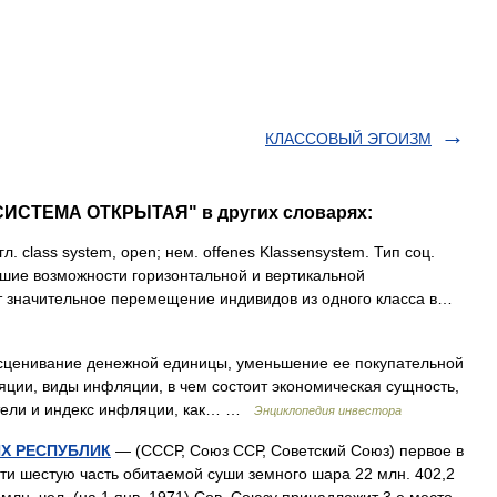
КЛАССОВЫЙ ЭГОИЗМ
СИСТЕМА ОТКРЫТАЯ" в других словарях:
л. class system, open; нем. offenes Klassensystem. Тип соц.
шие возможности горизонтальной и вертикальной
ит значительное перемещение индивидов из одного класса в…
есценивание денежной единицы, уменьшение ее покупательной
ии, виды инфляции, в чем состоит экономическая сущность,
атели и индекс инфляции, как… …
Энциклопедия инвестора
Х РЕСПУБЛИК
— (СССР, Союз ССР, Советский Союз) первое в
чти шестую часть обитаемой суши земного шара 22 млн. 402,2