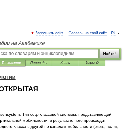
Запомнить сайт
Словарь на свой сайт
RU
едии на Академике
Найти!
Толкования
Переводы
Книги
Игры ⚽
логии
 ОТКРЫТАЯ
ssensystem
.
Тип
соц
.-
классовой
системы
,
представляющий
ртикальной
мобильности
,
в
результате
чего
происходит
одного
класса
в
другой
по
каналам
мобильности
(
экон
.,
полит
,