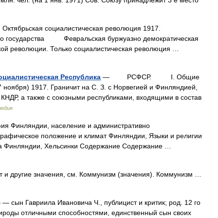
млн. чел. (на 1 янв. 1971) Сов. Союзу принадлежит 3 е место
ябрьская социалистическая революция 1917.
ого государства Февральская буржуазно демократическая
кой революции. Только социалистическая революция …
оциалистическая Республика
— РСФСР. I. Общие
ноября) 1917. Граничит на С. З. с Норвегией и Финляндией,
и КНДР, а также с союзными республиками, входящими в состав
педия
фия Финляндии, население и административно
рафическое положение и климат Финляндии, Языки и религии
ка Финляндии, Хельсинки Содержание Содержание …
 и другие значения, см. Коммунизм (значения). Коммунизм …
— сын Гавриила Ивановича Ч., публицист и критик; род. 12 го
рироды отличными способностями, единственный сын своих