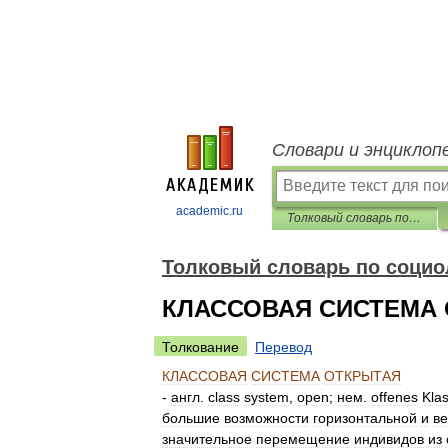
Словари и энциклоп
academic.ru
Толковый словарь по социологии
Толковый словарь по социо
КЛАССОВАЯ СИСТЕМА
Толкование
Перевод
КЛАССОВАЯ
СИСТЕМА
ОТКРЫТАЯ
-
англ
.
class
system
,
open
;
нем
.
offenes
Kla
большие
возможности
горизонтальной
и
ве
значительное
перемещение
индивидов
из