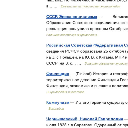
тыс. км2. По численности населения 243,9 
в… …
Советская историческая энциклопедия
СССР. Эпоха социализма
— Великая Окт
Образование Советского социалистическ
революция послужила прологом Октябрьс
Большая советская энциклопедия
Российская Советская Федеративная С
сведения РСФСР образована 25 октября (7 
на З. с Польшей, на Ю. В. с Китаем, МНР 
СССР: на З. с… …
Большая советская энцикло
Финляндия
— (Finland) История и геогра
территориальное деление Финляндии Геог
Финляндии, экономика и внешняя полити
Энциклопедия инвестора
Коммунизм
— У этого термина существуют
Википедия
Чернышевский, Николай Гаврилович
— 
июля 1828 г. в Саратове. Одаренный от п