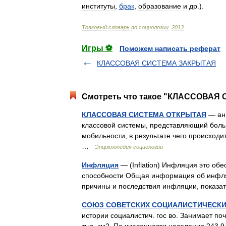
институты
,
брак
,
образование
и
др
.).
Толковый
словарь
по
социологии
.
2013
.
Игры ⚽
Поможем написать реферат
КЛАССОВАЯ СИСТЕМА ЗАКРЫТАЯ
Смотреть что такое "КЛАССОВАЯ 
КЛАССОВАЯ СИСТЕМА ОТКРЫТАЯ
— анг
классовой системы, представляющий боль
мобильности, в результате чего происход
…
Энциклопедия социологии
Инфляция
— (Inflation) Инфляция это об
способности Общая информация об инфляц
причины и последствия инфляции, показ
СОЮЗ СОВЕТСКИХ СОЦИАЛИСТИЧЕСКИ
истории социалистич. гос во. Занимает по