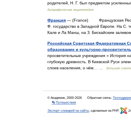
родителей, Н. Г. был предметом усиленн
биографическая энциклопедия
Франция
— (France) Французская Рес
Ф. государство в Западной Европе. На С.
Кале и Ла Манш, на З. Бискайским зали
Российская Советская Федеративная С
образование и культурно-просветител
просветительные учреждения = История н
глубокую древность. В Киевской Руси эле
слоев населения, о чём… …
Большая советс
© Академик, 2000-2026
Обратная связь:
Техподдерж
👣 Путешествия
Экспорт словарей на сайты
, сделанные на PHP,
Jo